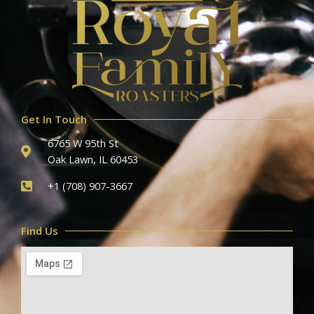
Get In Touch
6765 W 95th St
Oak Lawn, IL 60453
+1 (708) 907-3667
Find Us