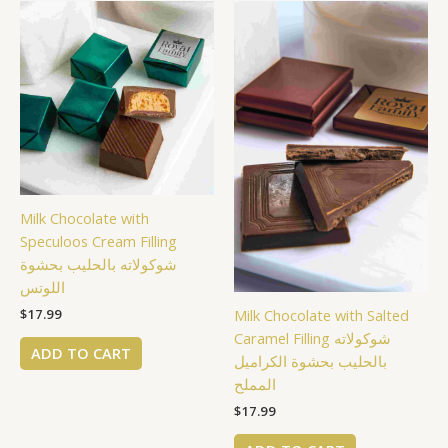
Milk Chocolate with
Speculoos Cream Filling
شوكولاته بالحليب بحشوة
اللوتس
Milk Chocolate with Salted
$
17.99
Caramel Filling شوكولاته
ADD TO CART
بالحليب بحشوة الكراميل
المملح
$
17.99