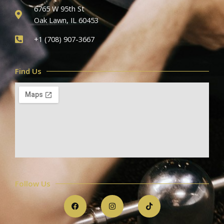
6765 W 95th St
Oak Lawn, IL 60453
+1 (708) 907-3667
Find Us
Follow Us
F
I
T
a
n
i
c
s
k
e
t
t