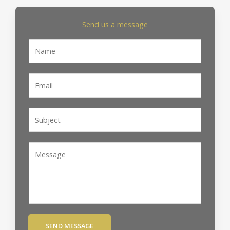
o
r
k
a
m
Send us a message
N
a
m
E
e
m
*
a
S
i
u
l
b
*
C
j
o
e
m
c
m
t
e
*
n
t
SEND MESSAGE