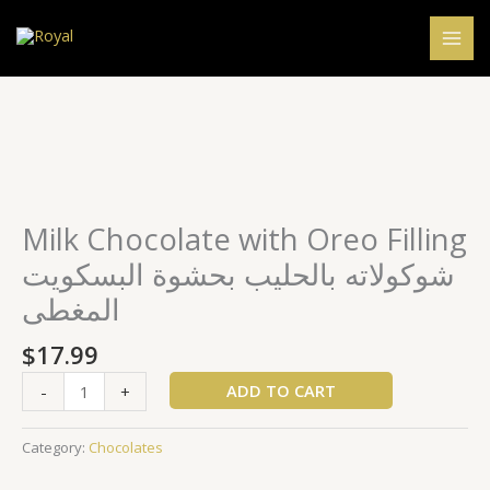
Skip
to
content
Milk
Chocolate
with
Oreo
Milk Chocolate with Oreo Filling
Filling
شوكولاته بالحليب بحشوة البسكويت
شوكولاته
المغطى
بالحليب
بحشوة
$
17.99
البسكويت
المغطى
ADD TO CART
-
+
quantity
Category:
Chocolates