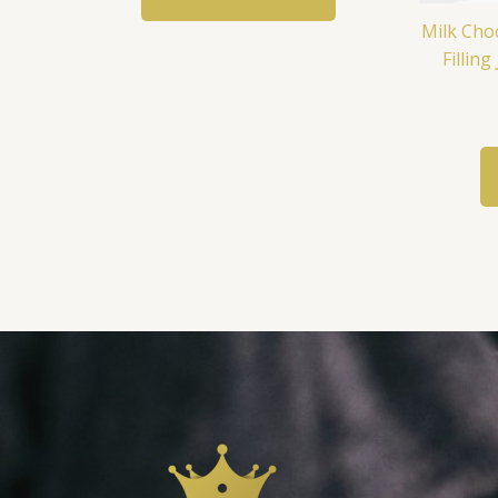
Milk Cho
Filling شوكولاته بالحليب بحشوة اللوز