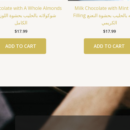
colate with A Whole Almonds
Milk Chocolate with Min
Filling شوكولاته بالحليب بحشوة النعنع
الكريمي
الكامل
$
17.99
$
17.99
ADD TO CART
ADD TO CART