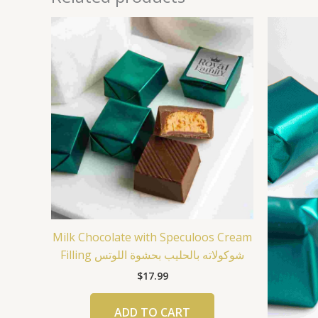
Milk Chocolate with Speculoos Cream
Filling شوكولاته بالحليب بحشوة اللوتس
$
17.99
ADD TO CART