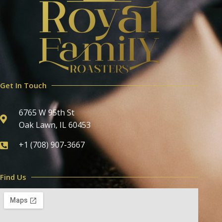
Get In Touch
6765 W 95th St
Oak Lawn, IL 60453
+1 (708) 907-3667
Find Us