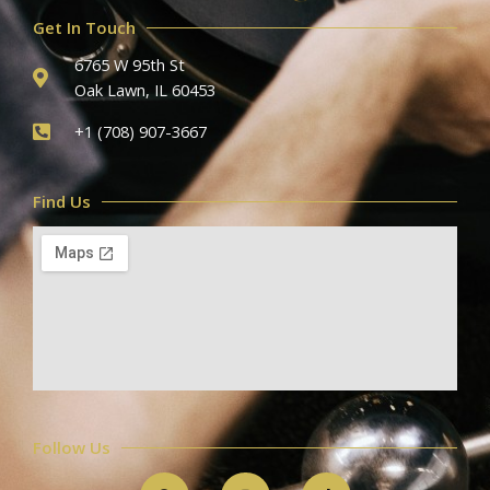
Get In Touch
6765 W 95th St
Oak Lawn, IL 60453
+1 (708) 907-3667
Find Us
Follow Us
F
I
T