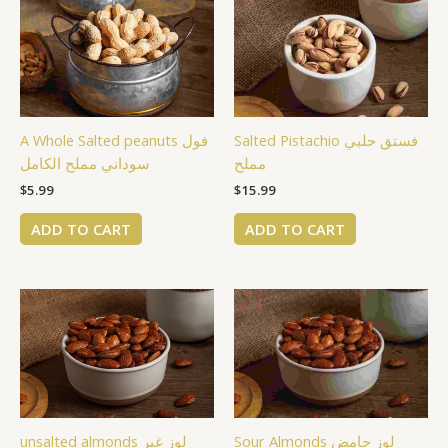
Salted Pistachio فستق حلبي
A Whole Salted peanuts فول
مملح
سوداني مملح الكامل
$
5.99
$
15.99
ADD TO CART
ADD TO CART
Sour Almonds لوز حامض
unsalted almonds لوز غير