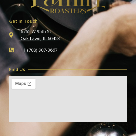
Get In Touch
6765 W 95th St
Oak Lawn, IL 60453
+1 (708) 907-3667
Find Us