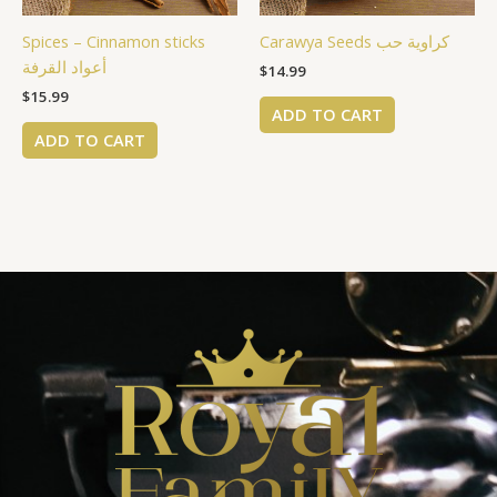
Spices – Cinnamon sticks
Carawya Seeds كراوية حب
أعواد القرفة
$
14.99
$
15.99
ADD TO CART
ADD TO CART