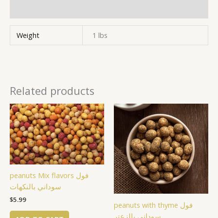
Reviews (0)
Weight
1 lbs
Related products
peanuts Mix flavors فول
سوداني بالنكهات
$
5.99
peanuts with thyme فول
سوداني بالزعتر