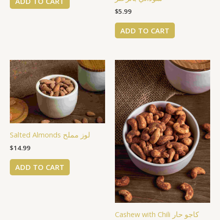
ADD TO CART
$
5.99
ADD TO CART
Salted Almonds لوز مملح
$
14.99
ADD TO CART
Cashew with Chili كاجو حار