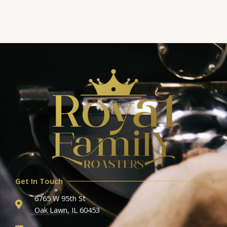
Get In Touch
6765 W 95th St
Oak Lawn, IL 60453