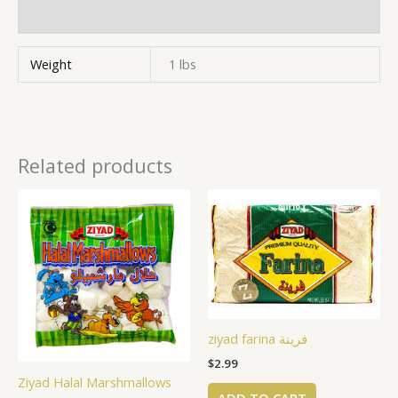
Reviews (0)
Weight
1 lbs
Related products
ziyad farina فرينة
$
2.99
Ziyad Halal Marshmallows
ADD TO CART